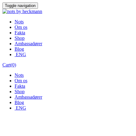
Skip
Toggle navigation
to
content
Nots
Om os
Fakta
Shop
Ambassadører
Blog
ENG
Cart(0)
Nots
Om os
Fakta
Shop
Ambassadører
Blog
ENG