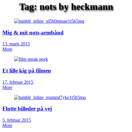
Tag:
nots by heckmann
Mig & mit nots-armbånd
Posted
13. marts 2015
on
More
Et lille kig på filmen
Posted
17. februar 2015
on
More
Flotte billeder på vej
Posted
5. februar 2015
on
More